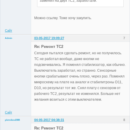
заменил на двух TC2, заработали.
Можно ссылку. Тоже хочу закупить.
Сайт
03-05-2017 19:09:27
7
Admin
Re: Ремонт TC2
Сегодня пытался сделать ремонт, но не получилось.
TC не работал вообще, даже кнопки не
Administrator
подсвечивались. Я поменял стабилизатор, как обычно.
Неактивен
Выключатель заработал, но странно. Сенсорные
кнопки срабатывают очень плохо, через раз. Поменял
микросхему на плате на аналог и стабилитроны D11,
D10, но результат тот же. Снял плату с сенсором от
рабочего TC2, результат не изменился. Больше нет
желания возиться с этим выключателем.
Сайт
04-05-2017 04:38:31
8
plotnikov2388
Участники
Re: Ремонт TC2
Неактивен