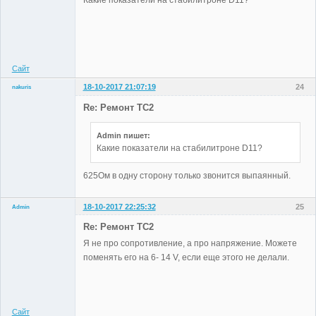
Какие показатели на стабилитроне D11?
Administrator
Неактивен
Сайт
18-10-2017 21:07:19
24
nakuris
Участники
Re: Ремонт TC2
Неактивен
Admin пишет:
Какие показатели на стабилитроне D11?
625Ом в одну сторону только звонится выпаянный.
18-10-2017 22:25:32
25
Admin
Re: Ремонт TC2
Я не про сопротивление, а про напряжение. Можете
поменять его на 6- 14 V, если еще этого не делали.
Administrator
Неактивен
Сайт