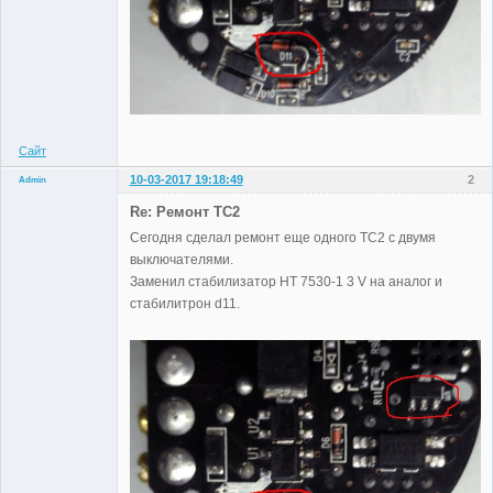
Сайт
10-03-2017 19:18:49
2
Admin
Re: Ремонт TC2
Сегодня сделал ремонт еще одного TC2 с двумя
выключателями.
Administrator
Заменил стабилизатор HT 7530-1 3 V на аналог и
Неактивен
стабилитрон d11.