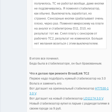
Неактивен
получилось. TC не работал вообще, даже кнопки
не подсвечивались. Я поменял стабилизатор,
как обычно. Выключатель заработал, но
странно. Сенсорные кнопки срабатывают очень
плохо, через раз. Поменял микросхему на плате
на аналог и стабилитроны D11, D10, но
результат тот же. Снял плату с сенсором от
рабочего TC2, результат не изменился. Больше
нет желания возиться с этим выключателем.
В итоге все починил.
Беда была в стабилизаторе, он был бракованным.
Что я делаю при ремонте BroadLink TC2
Первое надо подобрать нужный стабилизатор на 3.0
Вольта и заменить его.
Вот даташит на оригинальный стабилизатор
HT7530-1
3.0 V
.
Вот даташит на новый стабилизатор
LD1117A 3.0 V
.
Новый стабилизатор купил в ларьке с радиодеталями в
своем городе за 9 руб.