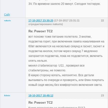
Неактивен
3V. По времени заняло 20 минут. Сегодня тестирую.
Сайт
17-10-2017 23:30:25
(17-10-2017 23:31:11
22
nakuris
отредактировано nakuris)
Участники
Re: Ремонт TC2
Неактивен
вот похоже тоже питание полетело. 3 кнопки,
подсветка горит, при включении лампа накаливания на
60вт включается на несколько секунд и гаснет, гаснет и
подсветка кнопок, потом через секунд 7 медленно
загорается подсветка, пока не подсветится, включить
опять нельзя.
менял стабилизатор U11 , проверил все
стабилитроны, не помогло.
В какую сторону копать, непонятно. Все детали
выпаивать по очереди и проверять, или блин покупать
новый сидя месяц без комфортного включения света.
18-10-2017 18:48:12
23
Admin
Re: Ремонт TC2