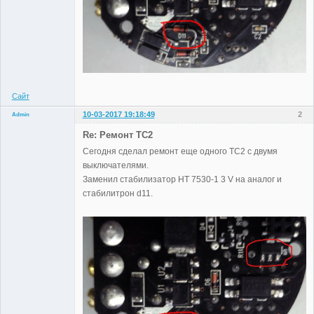
Сайт
10-03-2017 19:18:49
2
Admin
Re: Ремонт TC2
Сегодня сделал ремонт еще одного TC2 с двумя
выключателями.
Administrator
Заменил стабилизатор HT 7530-1 3 V на аналог и
Неактивен
стабилитрон d11.