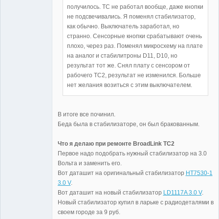
Неактивен
получилось. TC не работал вообще, даже кнопки
не подсвечивались. Я поменял стабилизатор,
как обычно. Выключатель заработал, но
странно. Сенсорные кнопки срабатывают очень
плохо, через раз. Поменял микросхему на плате
на аналог и стабилитроны D11, D10, но
результат тот же. Снял плату с сенсором от
рабочего TC2, результат не изменился. Больше
нет желания возиться с этим выключателем.
В итоге все починил.
Беда была в стабилизаторе, он был бракованным.
Что я делаю при ремонте BroadLink TC2
Первое надо подобрать нужный стабилизатор на 3.0
Вольта и заменить его.
Вот даташит на оригинальный стабилизатор
HT7530-1
3.0 V
.
Вот даташит на новый стабилизатор
LD1117A 3.0 V
.
Новый стабилизатор купил в ларьке с радиодеталями в
своем городе за 9 руб.