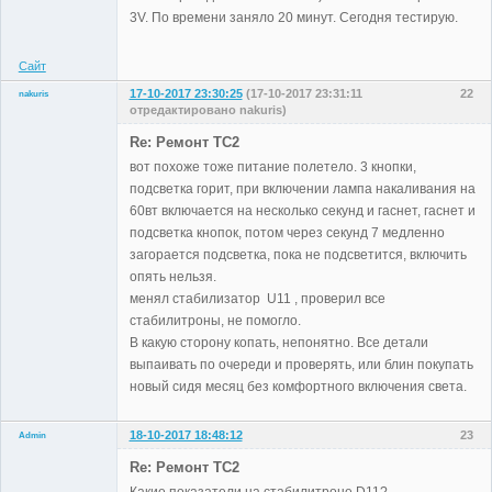
Неактивен
3V. По времени заняло 20 минут. Сегодня тестирую.
Сайт
17-10-2017 23:30:25
(17-10-2017 23:31:11
22
nakuris
отредактировано nakuris)
Участники
Re: Ремонт TC2
Неактивен
вот похоже тоже питание полетело. 3 кнопки,
подсветка горит, при включении лампа накаливания на
60вт включается на несколько секунд и гаснет, гаснет и
подсветка кнопок, потом через секунд 7 медленно
загорается подсветка, пока не подсветится, включить
опять нельзя.
менял стабилизатор U11 , проверил все
стабилитроны, не помогло.
В какую сторону копать, непонятно. Все детали
выпаивать по очереди и проверять, или блин покупать
новый сидя месяц без комфортного включения света.
18-10-2017 18:48:12
23
Admin
Re: Ремонт TC2