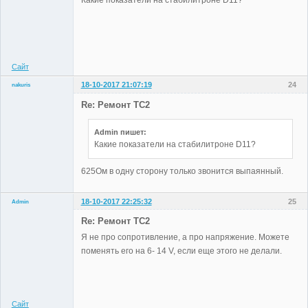
Какие показатели на стабилитроне D11?
Administrator
Неактивен
Сайт
18-10-2017 21:07:19
24
nakuris
Участники
Re: Ремонт TC2
Неактивен
Admin пишет:
Какие показатели на стабилитроне D11?
625Ом в одну сторону только звонится выпаянный.
18-10-2017 22:25:32
25
Admin
Re: Ремонт TC2
Я не про сопротивление, а про напряжение. Можете
поменять его на 6- 14 V, если еще этого не делали.
Administrator
Неактивен
Сайт