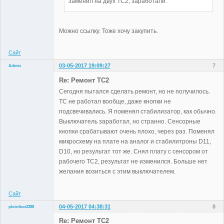
заменил на двух TC2, заработали.
Можно ссылку. Тоже хочу закупить.
Сайт
03-05-2017 19:09:27
7
Admin
Re: Ремонт TC2
Сегодня пытался сделать ремонт, но не получилось.
TC не работал вообще, даже кнопки не
Administrator
подсвечивались. Я поменял стабилизатор, как обычно.
Неактивен
Выключатель заработал, но странно. Сенсорные
кнопки срабатывают очень плохо, через раз. Поменял
микросхему на плате на аналог и стабилитроны D11,
D10, но результат тот же. Снял плату с сенсором от
рабочего TC2, результат не изменился. Больше нет
желания возиться с этим выключателем.
Сайт
04-05-2017 04:38:31
8
plotnikov2388
Участники
Re: Ремонт TC2
Неактивен