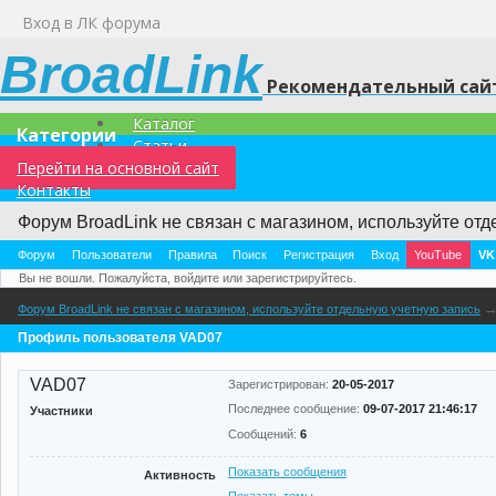
Вход в ЛК форума
BroadLink
Рекомендательный сайт
Каталог
Категории
Статьи
Перейти на основной сайт
Контакты
Форум BroadLink не связан с магазином, используйте отд
Форум
Пользователи
Правила
Поиск
Регистрация
Вход
YouTube
VK
Вы не вошли.
Пожалуйста, войдите или зарегистрируйтесь.
Форум BroadLink не связан с магазином, используйте отдельную учетную запись
Профиль пользователя VAD07
VAD07
Зарегистрирован:
20-05-2017
Последнее сообщение:
09-07-2017 21:46:17
Участники
Сообщений:
6
Показать сообщения
Активность
Показать темы