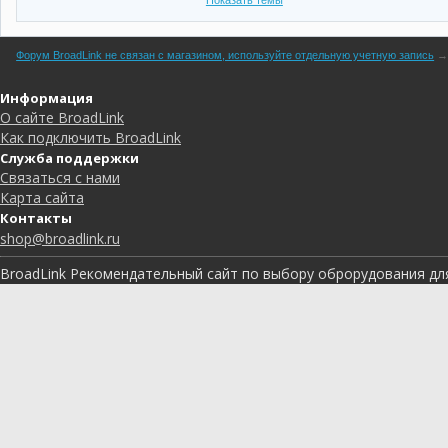
Форум BroadLink не связан с магазином, используйте отдельную учетную запись
Информация
О сайте BroadLink
Как подключить BroadLink
Служба поддержки
Связаться с нами
Карта сайта
Контакты
shop@broadlink.ru
BroadLink Рекомендательный сайт по выбору оброрудования дл