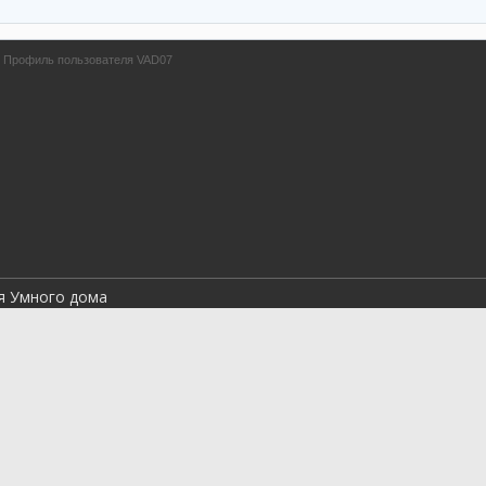
→
Профиль пользователя VAD07
я Умного дома