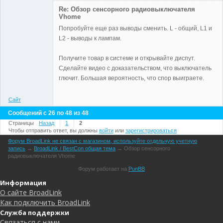
Re: Обзор сенсорного радиовыключателя
Vhome
Попробуйте еще раз выводы сменить. L - общий, L1 и
Administrator
L2 - выводы к лампам.
Неактивен
Получите товар в системе и открывайте диспут.
Сделайте видео с доказательством, что выключатель
глючит. Большая вероятность, что спор выиграете.
Сайт
Сообщений с 26 по 48 из 48
Страницы
Назад
1
2
Чтобы отправить ответ, вы должны
войти
или
зарегистрироваться
Форум BroadLink не связан с магазином, используйте отдельную учетную
запись
→
BroadLink / BestCon общая тема
→
Обзор сенсорного
радиовыключателя Vhome
Форум работает на
PunBB
Информация
О сайте BroadLink
Как подключить BroadLink
Служба поддержки
Связаться с нами