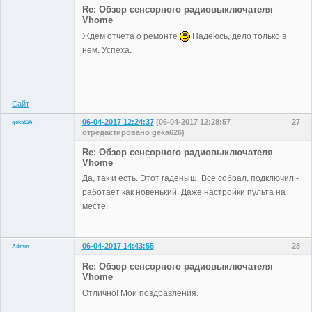
Re: Обзор сенсорного радиовыключателя
Vhome
Ждем отчета о ремонте
Надеюсь, дело только в
Administrator
нем. Успеха.
Неактивен
Сайт
06-04-2017 12:24:37
(06-04-2017 12:28:57
27
geka626
отредактировано geka626)
Участники
Re: Обзор сенсорного радиовыключателя
Неактивен
Vhome
Да, так и есть. Этот гаденыш. Все собрал, подключил -
работает как новенький. Даже настройки пульта на
месте.
06-04-2017 14:43:55
28
Admin
Re: Обзор сенсорного радиовыключателя
Vhome
Отлично! Мои поздравления.
Administrator