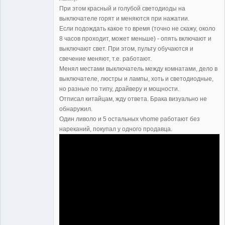
При этом красный и голубой светодиоды на
выключателе горят и меняются при нажатии.
Если подождать какое то время (точно не скажу, около
8 часов проходит, может меньше) - опять включают и
выключают свет. При этом, пульту обучаются и
свечение меняют, т.е. работают.
Менял местами выключатель между комнатами, дело в
выключателе, люстры и лампы, хоть и светодиодные,
но разные по типу, драйверу и мощности.
Отписал китайцам, жду ответа. Брака визуально не
обнаружил.
Один ливоло и 5 остальных vhome работают без
нареканий, покупал у одного продавца.