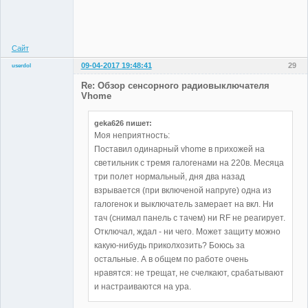
Неактивен
Сайт
09-04-2017 19:48:41
29
userdol
Участники
Re: Обзор сенсорного радиовыключателя
Неактивен
Vhome
geka626 пишет:
Моя неприятность:
Поставил одинарный vhome в прихожей на
светильник с тремя галогенами на 220в. Месяца
три полет нормальный, дня два назад
взрывается (при включеной напруге) одна из
галогенок и выключатель замерает на вкл. Ни
тач (снимал панель с тачем) ни RF не реагирует.
Отключал, ждал - ни чего. Может защиту можно
какую-нибудь приколхозить? Боюсь за
остальные. А в общем по работе очень
нравятся: не трещат, не счелкают, срабатывают
и настраиваются на ура.