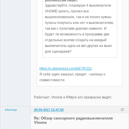
plotnikov2388 пишет:
Здравствуйте, планирую 4 выключателя
VHOME купить, прочел все
вышеизложенное, так и не понял нужны
пульты покупать или нет к выключателям,
так как с пультами дороже намного. И
будет ли возможность в программе две
отдельных кнопки создать на каждый
выключатель одна на вкл другая на выкл
для сценариев?
https://s.aliexpress.com/bE7fQJZz
Я себе один заказал, придет - напишу о
совместимости.
Работает. Vhome и RMpro его прекрасно видят.
29-04-2017 12:47:55
37
S.Domingo
Участники
Re: Обзор сенсорного радиовыключателя
Неактивен
Vhome