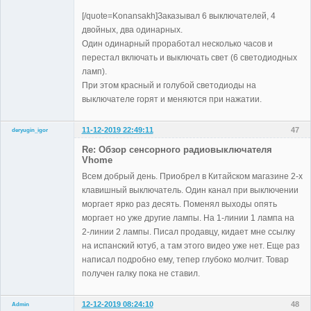
[/quote=Konansakh]Заказывал 6 выключателей, 4
двойных, два одинарных.
Один одинарный проработал несколько часов и
перестал включать и выключать свет (6 светодиодных
ламп).
При этом красный и голубой светодиоды на
выключателе горят и меняются при нажатии.
11-12-2019 22:49:11
47
deryugin_igor
Участники
Re: Обзор сенсорного радиовыключателя
Неактивен
Vhome
Всем добрый день. Приобрел в Китайском магазине 2-х
клавишный выключатель. Один канал при выключении
моргает ярко раз десять. Поменял выходы опять
моргает но уже другие лампы. На 1-линии 1 лампа на
2-линии 2 лампы. Писал продавцу, кидает мне ссылку
на испанский ютуб, а там этого видео уже нет. Еще раз
написал подробно ему, тепер глубоко молчит. Товар
получен галку пока не ставил.
12-12-2019 08:24:10
48
Admin