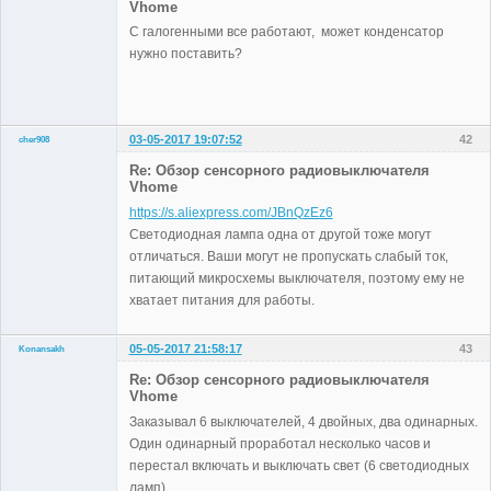
Vhome
С галогенными все работают, может конденсатор
нужно поставить?
03-05-2017 19:07:52
42
cher908
Участники
Re: Обзор сенсорного радиовыключателя
Неактивен
Vhome
https://s.aliexpress.com/JBnQzEz6
Светодиодная лампа одна от другой тоже могут
отличаться. Ваши могут не пропускать слабый ток,
питающий микросхемы выключателя, поэтому ему не
хватает питания для работы.
05-05-2017 21:58:17
43
Konansakh
Участники
Re: Обзор сенсорного радиовыключателя
Неактивен
Vhome
Заказывал 6 выключателей, 4 двойных, два одинарных.
Один одинарный проработал несколько часов и
перестал включать и выключать свет (6 светодиодных
ламп).