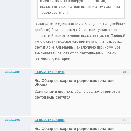
выключатель не реагирует на нажатие,
подсветки выключателя нет, при этом лампочки
тускло светятся?
Выключатели одинаковые? (оба одинарные, двойные,
тройные). У меня есть двойные, они тускло светят
подсветкой, при включении подсветка гаснет. Тройной
тускло светит подсветкой, при включении подсветка
светит ярче. Одинарный аналогично двойному. Все
выключатели работают со светодиодами. Все ок.
Возможно у Вас брак.
03-05-2017 18:58:31
40
plotnikov2388
Участники
Re: Обзор сенсорного радиовыключателя
Неактивен
Vhome
Одинарный и двойной, оба не реагируют при этом
светодиоды светятся
03-05-2017 19:00:01
41
plotnikov2388
Участники
Re: Обзор сенсорного радиовыключателя
Неактивен