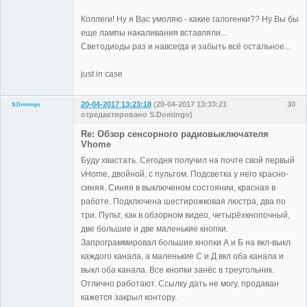
Коллеги! Ну я Вас умоляю - какие галогенки?? Ну Вы бы
еще лампы накаливания вставляли...
Светодиоды раз и навсегда и забыть всё остальное...
just in case
20-04-2017 13:23:18
(20-04-2017 13:33:21
30
S.Domingo
отредактировано S.Domingo)
Участники
Re: Обзор сенсорного радиовыключателя
Неактивен
Vhome
Буду хвастать. Сегодня получил на почте свой первый
vHome, двойной, с пультом. Подсветка у него красно-
синяя. Синяя в выключеном состоянии, красная в
работе. Подключена шестирожковая люстра, два по
три. Пульт, как в обзорном видео, четырёхкнопочный,
две большие и две маленькие кнопки.
Запрограммировал большие кнопки А и Б на вкл-выкл
каждого канала, а маленькие С и Д вкл оба канала и
выкл оба канала. Все кнопки занёс в треугольник.
Отлично работают. Ссылку дать не могу, продаван
кажется закрыл контору.