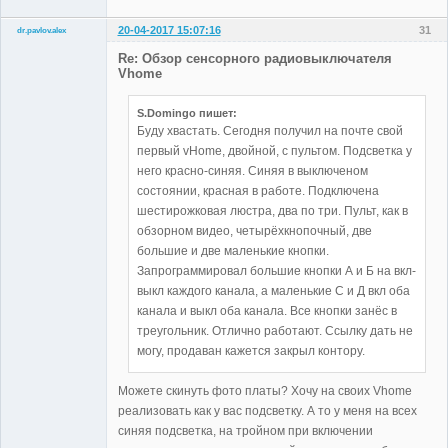
20-04-2017 15:07:16
31
dr.pavlov.alex
Участники
Re: Обзор сенсорного радиовыключателя
Неактивен
Vhome
S.Domingo пишет:
Буду хвастать. Сегодня получил на почте свой
первый vHome, двойной, с пультом. Подсветка у
него красно-синяя. Синяя в выключеном
состоянии, красная в работе. Подключена
шестирожковая люстра, два по три. Пульт, как в
обзорном видео, четырёхкнопочный, две
большие и две маленькие кнопки.
Запрограммировал большие кнопки А и Б на вкл-
выкл каждого канала, а маленькие С и Д вкл оба
канала и выкл оба канала. Все кнопки занёс в
треугольник. Отлично работают. Ссылку дать не
могу, продаван кажется закрыл контору.
Можете скинуть фото платы? Хочу на своих Vhome
реализовать как у вас подсветку. А то у меня на всех
синяя подсветка, на тройном при включении