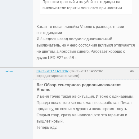
При этом красный и голубой светодиоды на
выключателе горят и меняются при нажатии.
Какая-то новая линейка Vhome с разноцветными
светодиодами.
Я 3 недели назад получил одноканальный
выключатель, но у него состояния вкл/выкл отличаются
не цветом, а яркостью синего. Работает хорошо с
двумя LED E27 по 5Вт.
07-05-2017 14:19:07
(07-05-2017 14:22:02
46
saturn
отредактировано saturn)
Участники
Re: Обзор сенсорного радиовыключателя
Неактивен
Vhome
У меня точно такая же ситуация. И тоже с одинарным.
Правда после того как полежал, не заработал. Писал
продавцу, он включил дурака и начал время тянуть.
Открыл спор, сразу же написал, что это гарантия и
вышлет новый.
Теперь жду.