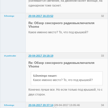
усиливается свечение, на двойном гаснет вообще, на
одинарном тоже гаснет.
20-04-2017 16:23:52
32
S.Domingo
Участники
Re: Обзор сенсорного радиовыключателя
Неактивен
Vhome
Какое именно место? То, что под крышкой?
20-04-2017 19:18:19
33
dr.pavlov.alex
Участники
Re: Обзор сенсорного радиовыключателя
Неактивен
Vhome
S.Domingo пишет:
Какое именно место? То, что под крышкой?
Конечно лучше все. Но если только под крышкой, то с
двух сторон.
20-04-2017 20:37:14
(29-04-2017 13:05:46
34
S.Domingo