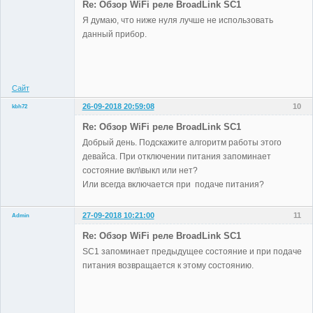
Re: Обзор WiFi реле BroadLink SC1
Я думаю, что ниже нуля лучше не использовать
данный прибор.
Administrator
Неактивен
Сайт
26-09-2018 20:59:08
10
kbh72
Участники
Re: Обзор WiFi реле BroadLink SC1
Неактивен
Добрый день. Подскажите алгоритм работы этого
девайса. При отключении питания запоминает
состояние вкл\выкл или нет?
Или всегда включается при подаче питания?
27-09-2018 10:21:00
11
Admin
Re: Обзор WiFi реле BroadLink SC1
SC1 запоминает предыдущее состояние и при подаче
питания возвращается к этому состоянию.
Administrator
Неактивен