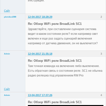
Инструкция.
Сайт
12-04-2017 18:28:29
2
plotnikov2388
Участники
Re: Обзор WiFi реле BroadLink SC1
Неактивен
Здравствуйте, при составлении сценария система
видит в каком состоянии реле? если например свет
включен и еще раз задать сценарий включения
например от датчика движения, он не выключится?
12-04-2017 21:35:18
3
Admin
Re: Обзор WiFi реле BroadLink SC1
Там точная команда на включение либо выключение.
Есть обратная связь о состоянии реле. SC1 не обычна
Administrator
радио релешка под управлением RM Pro
Неактивен
Сайт
13-04-2017 17:37:26
4
Admin
Re: Обзор WiFi реле BroadLink SC1