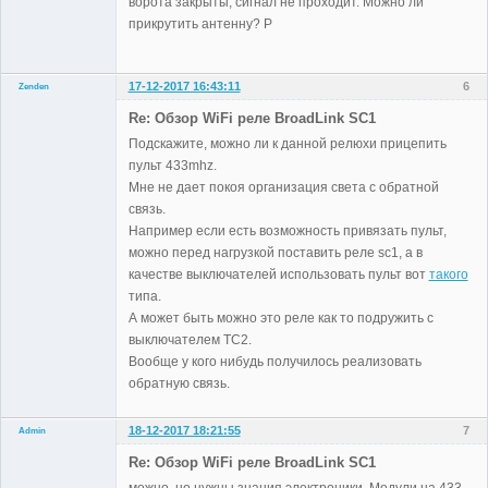
ворота закрыты, сигнал не проходит. Можно ли
прикрутить антенну? Р
17-12-2017 16:43:11
6
Zenden
Участники
Re: Обзор WiFi реле BroadLink SC1
Неактивен
Подскажите, можно ли к данной релюхи прицепить
пульт 433mhz.
Мне не дает покоя организация света с обратной
связь.
Например если есть возможность привязать пульт,
можно перед нагрузкой поставить реле sc1, а в
качестве выключателей использовать пульт вот
такого
типа.
А может быть можно это реле как то подружить с
выключателем TC2.
Вообще у кого нибудь получилось реализовать
обратную связь.
18-12-2017 18:21:55
7
Admin
Re: Обзор WiFi реле BroadLink SC1
можно, но нужны знания электроники. Модули на 433