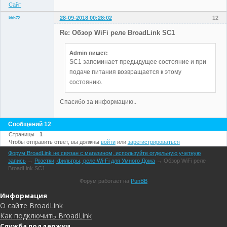
Сайт
28-09-2018 00:28:02
12
kbh72
Участники
Re: Обзор WiFi реле BroadLink SC1
Неактивен
Admin пишет:
SC1 запоминает предыдущее состояние и при
подаче питания возвращается к этому
состоянию.
Спасибо за информацию..
Сообщений 12
Страницы
1
Чтобы отправить ответ, вы должны
войти
или
зарегистрироваться
Форум BroadLink не связан с магазином, используйте отдельную учетную
запись
→
Розетки, фильтры, реле Wi-Fi для Умного Дома
→
Обзор WiFi реле
BroadLink SC1
Форум работает на
PunBB
Информация
О сайте BroadLink
Как подключить BroadLink
Служба поддержки