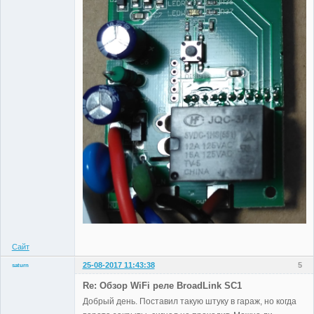
Сайт
25-08-2017 11:43:38
5
saturn
Участники
Re: Обзор WiFi реле BroadLink SC1
Неактивен
Добрый день. Поставил такую штуку в гараж, но когда