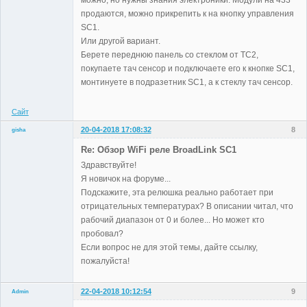
продаются, можно прикрепить к на кнопку управления
Administrator
SC1.
Неактивен
Или другой вариант.
Берете переднюю панель со стеклом от TC2,
покупаете тач сенсор и подключаете его к кнопке SC1,
монтинуете в подразетник SC1, а к стеклу тач сенсор.
Сайт
20-04-2018 17:08:32
8
gisha
Участники
Re: Обзор WiFi реле BroadLink SC1
Неактивен
Здравствуйте!
Я новичок на форуме...
Подскажите, эта релюшка реально работает при
отрицательных температурах? В описании читал, что
рабочий диапазон от 0 и более... Но может кто
пробовал?
Если вопрос не для этой темы, дайте ссылку,
пожалуйста!
22-04-2018 10:12:54
9
Admin