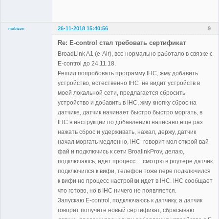
26-11-2018 15:40:56
9
mobizon
Участники
Re: E-control стал требовать сертификат
Неактивен
BroadLink A1 (e-Air), все нормально работало в связке с
E-control до 24.11.18.
Решил попробовать программу IHC, жму добавить
устройство, естественно IHC не видит устройств в
моей локальной сети, предлагается сбросить
устройство и добавить в IHC, жму кнопку сброс на
датчике, датчик начинает быстро быстро моргать, в
IHC в инструкции по добавлению написано еще раз
нажать сброс и удерживать, нажал, держу, датчик
начал моргать медленно, IHC говорит мол открой вай
фай и подключись к сети BroalinkProv, делаю,
подключаюсь, идет процесс… смотрю в роутере датчик
подключился к вифи, телефон тоже пере подключился
к вифи но процесс настройки идет в IHC. IHC сообщает
что готово, но в IHC ничего не появляется.
Запускаю E-control, подключаюсь к датчику, а датчик
говорит получите новый сертификат, сбрасываю