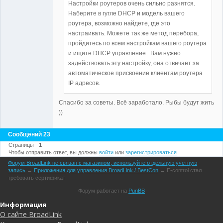
Настройки роутеров очень сильно разнятся.
Наберите в гугле DHCP и модель вашего
роутера, возможно найдете, где это
настраивать. Можете так же метод перебора,
пройдитесь по всем настройкам вашего роутера
и ищите DHCP управление. Вам нужно
задействовать эту настройку, она отвечает за
автоматическое присвоение клиентам роутера
IP адресов.
Спасибо за советы. Всё заработало. Рыбы будут жить
))
Сообщений 23
Страницы
1
Чтобы отправить ответ, вы должны
войти
или
зарегистрироваться
Форум BroadLink не связан с магазином, используйте отдельную учетную
запись
→
Приложения для управления BroadLink / BestCon
→
E-control стал
требовать сертификат
Форум работает на
PunBB
Информация
О сайте BroadLink