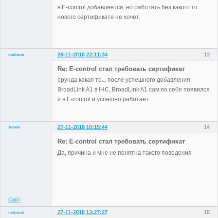
в E-control добавляется, но работать без какого то
нового сертификате не хочет.
26-11-2018 22:11:34
13
mobizon
Участники
Re: E-control стал требовать сертификат
Неактивен
ерунда какая то... после успешного добавления
BroadLink A1 в IHC, BroadLink A1 сам по себе появился
и в E-control и успешно работает.
27-11-2018 10:15:44
14
Admin
Re: E-control стал требовать сертификат
Да, причина и мне не понятна такого поведения
Administrator
Неактивен
Сайт
27-11-2018 13:27:27
15
mobizon