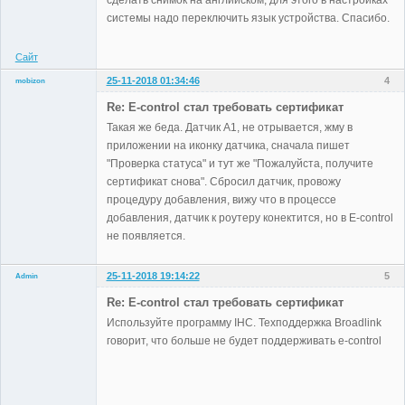
Неактивен
системы надо переключить язык устройства. Спасибо.
Сайт
25-11-2018 01:34:46
4
mobizon
Участники
Re: E-control стал требовать сертификат
Неактивен
Такая же беда. Датчик A1, не отрывается, жму в
приложении на иконку датчика, сначала пишет
"Проверка статуса" и тут же "Пожалуйста, получите
сертификат снова". Сбросил датчик, провожу
процедуру добавления, вижу что в процессе
добавления, датчик к роутеру конектится, но в E-control
не появляется.
25-11-2018 19:14:22
5
Admin
Re: E-control стал требовать сертификат
Используйте программу IHC. Техподдержка Broadlink
говорит, что больше не будет поддерживать e-control
Administrator
Неактивен