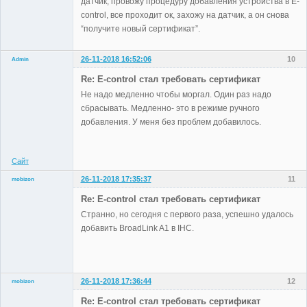
датчик, провожу процедуру добавления устройства в E-
control, все проходит ок, захожу на датчик, а он снова
“получите новый сертификат”.
26-11-2018 16:52:06
10
Admin
Re: E-control стал требовать сертификат
Не надо медленно чтобы моргал. Один раз надо
сбрасывать. Медленно- это в режиме ручного
Administrator
добавления. У меня без проблем добавилось.
Неактивен
Сайт
26-11-2018 17:35:37
11
mobizon
Участники
Re: E-control стал требовать сертификат
Неактивен
Странно, но сегодня с первого раза, успешно удалось
добавить BroadLink A1 в IHC.
26-11-2018 17:36:44
12
mobizon
Участники
Re: E-control стал требовать сертификат
Неактивен