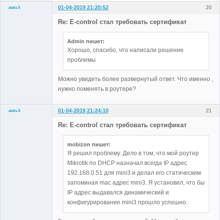
01-04-2019 21:20:52
20
aleks.5
Участники
Re: E-control стал требовать сертификат
Неактивен
Admin пишет:
Хорошо, спасибо, что написали решение
проблемы
Можно увидеть более развернутый ответ. Что именно ,
нужно поменять в роутере?
01-04-2019 21:24:10
21
aleks.5
Участники
Re: E-control стал требовать сертификат
Неактивен
mobizon пишет:
Я решил проблему. Дело в том, что мой роутер
Mikrotik по DHCP назначал всегда IP адрес
192.168.0.51 для mini3 и делал его статическим
запоминая mac адрес mini3. Я установил, что бы
IP адрес выдавался динамический и
конфигурирование mini3 прошло успешно.