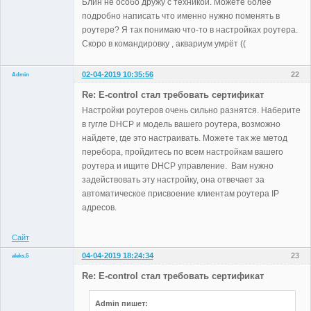
Блин не особо дружу с техникой. Можете более
подробно написать что именно нужно поменять в
роутере? Я так понимаю что-то в настройках роутера.
Скоро в командировку , аквариум умрёт ((
02-04-2019 10:35:56
22
Admin
Re: E-control стал требовать сертификат
Настройки роутеров очень сильно разнятся. Наберите
в гугле DHCP и модель вашего роутера, возможно
Administrator
найдете, где это настраивать. Можете так же метод
Неактивен
перебора, пройдитесь по всем настройкам вашего
роутера и ищите DHCP управление. Вам нужно
задействовать эту настройку, она отвечает за
автоматическое присвоение клиентам роутера IP
адресов.
Сайт
04-04-2019 18:24:34
23
aleks.5
Участники
Re: E-control стал требовать сертификат
Неактивен
Admin пишет: