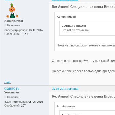
Re: Акция! Специальные цены BroadLi
Admin пишет:
Administrator
Неактивен
COBECTb пишет:
Broadlink c2s есть?
Зарегистрирован:
13-11-2014
Сообщений:
1,141
Пока нет, но спросил, может у них появ
Ответили, что нет не будет у них такой ка
На всем Алиекспресс только одно предло
Сайт
COBECTb
25-08-2016 10:46:59
Участники
Re: Акция! Специальные цены BroadLi
Неактивен
Зарегистрирован:
05-06-2015
Сообщений:
107
Admin пишет: