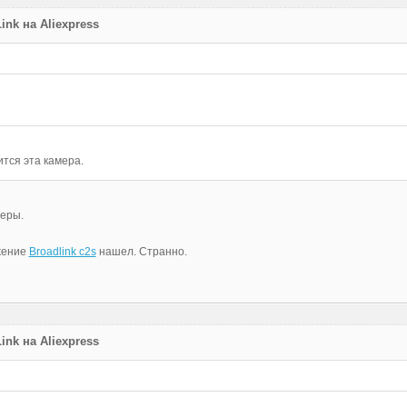
nk на Aliexpress
ится эта камера.
меры.
жение
Broadlink c2s
нашел. Странно.
nk на Aliexpress