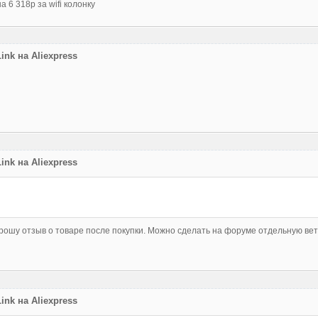
 6 318р за wifi колонку
nk на Aliexpress
nk на Aliexpress
 прошу отзыв о товаре после покупки. Можно сделать на форуме отдельную вет
nk на Aliexpress