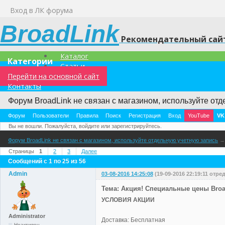
Вход в ЛК форума
BroadLink
Рекомендательный сайт
Каталог
Категории
Статьи
Перейти на основной сайт
Контакты
Форум BroadLink не связан с магазином, используйте отд
Форум
Пользователи
Правила
Поиск
Регистрация
Вход
YouTube
VK
Вы не вошли.
Пожалуйста, войдите или зарегистрируйтесь.
Форум BroadLink не связан с магазином, используйте отдельную учетную запись
Страницы
1
2
3
Далее
Сообщений с 1 по 25 из 56
Admin
03-08-2016 14:25:08
(19-09-2016 22:19:11 отр
Тема: Акция! Специальные цены Broad
УСЛОВИЯ АКЦИИ
Administrator
Доставка: Бесплатная
Неактивен