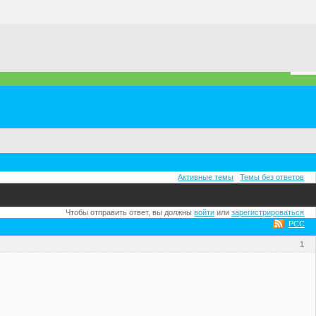
Активные темы
Темы без ответов
Чтобы отправить ответ, вы должны
войти
или
зарегистрироваться
РСС
1