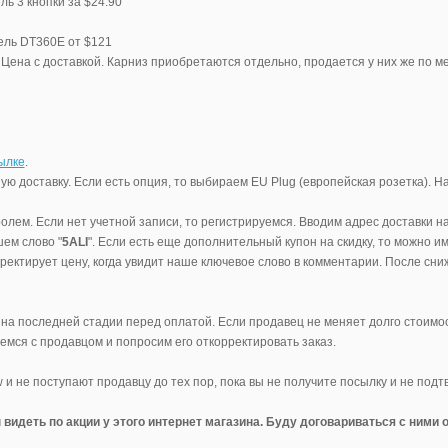
ь 3 кнопки за $24.90
ель DT360E от $121
Цена с доставкой. Карниз приобретаются отдельно, продается у них же по метр
ылке
.
 доставку. Если есть опция, то выбираем EU Plug (европейская розетка). На
олем. Если нет учетной записи, то регистрируемся. Вводим адрес доставки на
ем слово "
5ALI
". Если есть еще дополнительный купон на скидку, то можно и
ректирует цену, когда увидит наше ключевое слово в комментарии. После сн
на последней стадии перед оплатой. Если продавец не меняет долго стоимост
емся с продавцом и попросим его откорректировать заказ.
 не поступают продавцу до тех пор, пока вы не получите посылку и не подтв
видеть по акции у этого интернет магазина. Буду договариваться с ними о