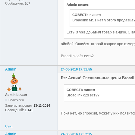
Сообщений:
107
Admin пишет:
COBECTb пишет:
Broadlink MS1 нет у этого продавца
Есть, я уже добавил товар в акцию. С 
ойойой! Ошибся. второй вопрос про камеру
Broadlink c2s есть?
Admin
24-08-2016 17:31:55
Re: Акция! Специальные цены BroadLi
COBECTb пишет:
Administrator
Broadlink c2s есть?
Неактивен
Зарегистрирован:
13-11-2014
Сообщений:
1,141
Пока нет, но спросил, может у них появитс
Сайт
Admin
24-08-2016 17:52:15