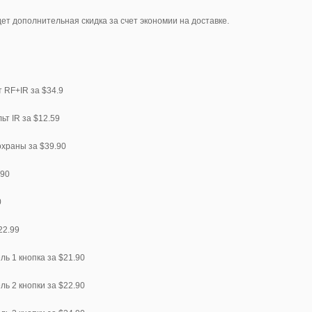
дет дополнительная скидка за счет экономии на доставке.
т RF+IR за $34.9
ьт IR за $12.59
охраны за $39.90
.90
0
22.99
ь 1 кнопка за $21.90
ь 2 кнопки за $22.90