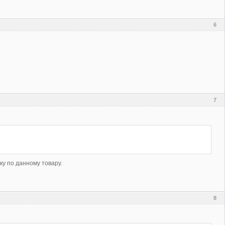
6
7
ку по данному товару.
8