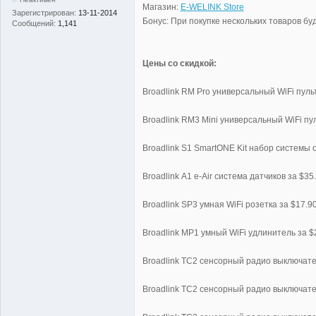
Магазин:
E-WELINK Store
Зарегистрирован:
13-11-2014
Бонус: При покупке нескольких товаров бу
Сообщений:
1,141
Цены со скидкой:
Broadlink RM Pro универсальный WiFi пуль
Broadlink RM3 Mini универсальный WiFi пул
Broadlink S1 SmartONE Kit набор системы 
Broadlink А1 e-Air система датчиков за $35
Broadlink SP3 умная WiFi розетка за $17.9
Broadlink MP1 умный WiFi удлинитель за $
Broadlink TC2 сенсорный радио выключател
Broadlink TC2 сенсорный радио выключател