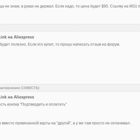
ца не знаю, в руках не держал. Если надо, то цена будет $95. Ссылку на MS1 п
nk на Aliexpress
удет полезно. Если кто купит, то прошу написать отзыв на форум.
редактировано COBECTb)
nk на Aliexpress
есть конпка "Подтвердить и оплатить"
вместо привязанной карты на "другой", а у же там просто не оплачивал.