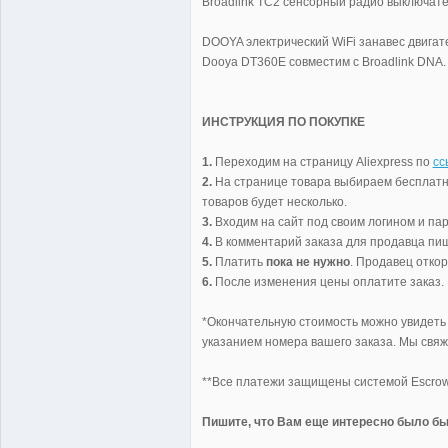
Broadlink TC2 сенсорный радио выключател
DOOYA электрический WiFi занавес двигат
Dooya DT360E совместим с Broadlink DNA. 
ИНСТРУКЦИЯ ПО ПОКУПКЕ
1.
Переходим на страницу Aliexpress по
сс
2.
На странице товара выбираем бесплатную
товаров будет несколько.
3.
Входим на сайт под своим логином и пар
4.
В комментарий заказа для продавца пиш
5.
Платить
пока не нужно
. Продавец откор
6.
После изменения цены оплатите заказ.
*Окончательную стоимость можно увидеть 
указанием номера вашего заказа. Мы свяж
**Все платежи защищены системой Escrow и
Пишите, что Вам еще интересно было бы 