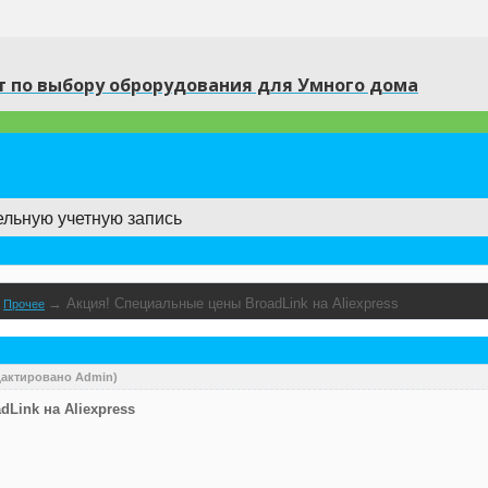
 по выбору оброрудования для Умного дома
ельную учетную запись
→
Акция! Специальные цены BroadLink на Aliexpress
→
Прочее
едактировано Admin)
Link на Aliexpress