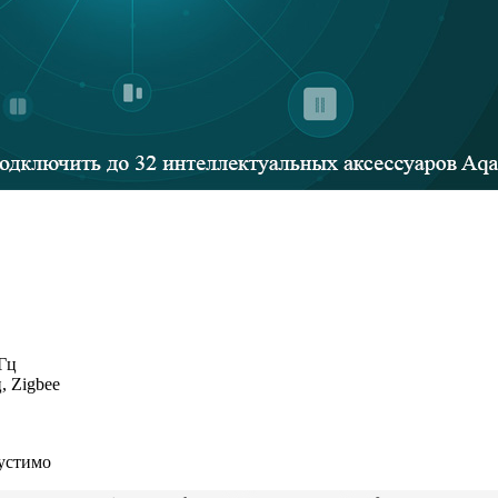
 Гц
, Zigbee
устимо