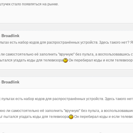
тучек стало появляться на рынке.
 Broadlink
ьтах есть набор кодов для распространённых устройств. Здесь такого нет? Я п
о ли самостоятельно её заполнить "вручную" без пульта, а воспользовавшись
пытался угадать коды для телевизора
Он перебирал коды и если телевизор р
 Broadlink
пультах есть набор кодов для распространённых устройств. Здесь такого нет? 
ожно ли самостоятельно её заполнить "вручную" без пульта, а воспользовав
ьт пытался угадать коды для телевизора
Он перебирал коды и если телевиз