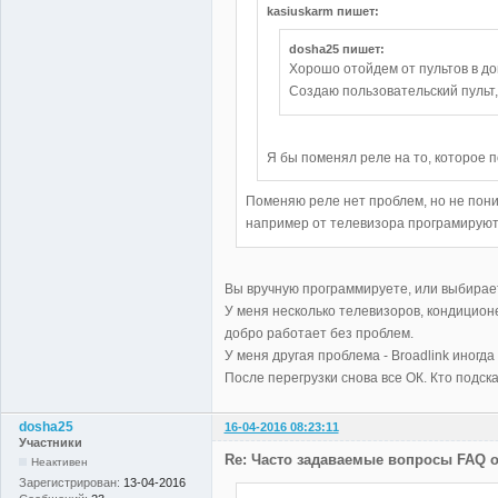
kasiuskarm пишет:
dosha25 пишет:
Хорошо отойдем от пультов в до
Создаю пользовательский пульт, 
Я бы поменял реле на то, которое п
Поменяю реле нет проблем, но не пони
например от телевизора програмируютс
Вы вручную программируете, или выбирае
У меня несколько телевизоров, кондиционе
добро работает без проблем.
У меня другая проблема - Broadlink иногда 
После перегрузки снова все ОК. Кто подска
dosha25
16-04-2016 08:23:11
Участники
Re: Часто задаваемые вопросы FAQ о
Неактивен
Зарегистрирован:
13-04-2016