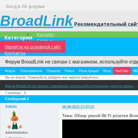
Вход в ЛК форума
BroadLink
Рекомендательный сайт
Каталог
Категории
Статьи
Перейти на основной сайт
Контакты
Форум BroadLink не связан с магазином, используйте отд
Форум
Пользователи
Правила
Поиск
Регистрация
Вход
YouTube
VK
Вы не вошли.
Пожалуйста, войдите или зарегистрируйтесь.
Форум BroadLink не связан с магазином, используйте отдельную учетную запись
Страницы
1
Сообщений 2
Admin
06-08-2015 17:37:13
Тема: Обзор умной Wi Fi розетки Broa
Administrator
Неактивен