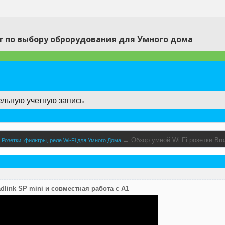
 по выбору оброрудования для Умного дома
ельную учетную запись
→
Обзор умной Wi Fi розетки Bro
→
Розетки, фильтры, реле Wi-Fi для Умного Дома
dlink SP mini и совместная работа с A1