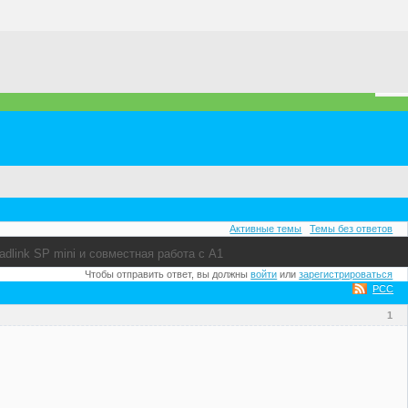
Активные темы
Темы без ответов
adlink SP mini и совместная работа с A1
Чтобы отправить ответ, вы должны
войти
или
зарегистрироваться
РСС
1