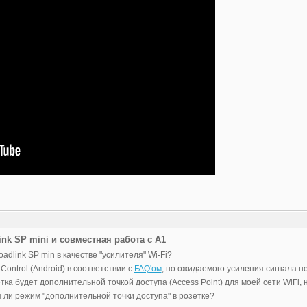
ink SP mini и совместная работа с A1
adlink SP min в качестве "усилителя" Wi-Fi?
ontrol (Android) в соответствии с
FAQ'ом
, но ожидаемого усиления сигнала н
тка будет дополнительной точкой доступа (Access Point) для моей сети WiFi, н
 ли режим "дополнительной точки доступа" в розетке?