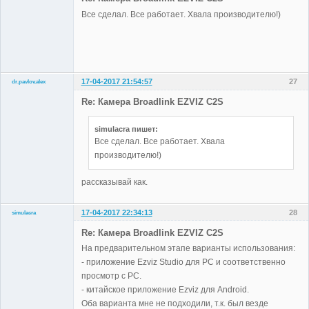
Все сделал. Все работает. Хвала производителю!)
17-04-2017 21:54:57
27
dr.pavlov.alex
Участники
Re: Камера Broadlink EZVIZ C2S
Неактивен
simulacra пишет:
Все сделал. Все работает. Хвала
производителю!)
рассказывай как.
17-04-2017 22:34:13
28
simulacra
Участники
Re: Камера Broadlink EZVIZ C2S
Неактивен
На предварительном этапе варианты использования:
- приложение Ezviz Studio для РС и соответственно
просмотр с РС.
- китайское приложение Ezviz для Android.
Оба варианта мне не подходили, т.к. был везде