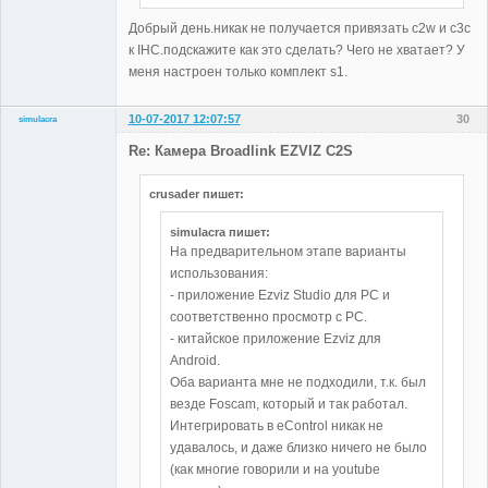
Добрый день.никак не получается привязать c2w и c3c
к IHC.подскажите как это сделать? Чего не хватает? У
меня настроен только комплект s1.
10-07-2017 12:07:57
30
simulacra
Участники
Re: Камера Broadlink EZVIZ C2S
Неактивен
crusader пишет:
simulacra пишет:
На предварительном этапе варианты
использования:
- приложение Ezviz Studio для РС и
соответственно просмотр с РС.
- китайское приложение Ezviz для
Android.
Оба варианта мне не подходили, т.к. был
везде Foscam, который и так работал.
Интегрировать в eControl никак не
удавалось, и даже близко ничего не было
(как многие говорили и на youtube