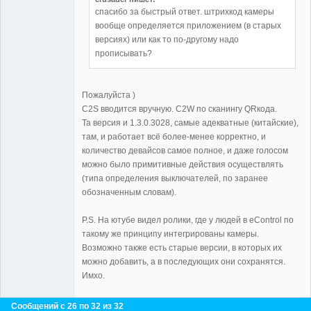
спасибо за быстрый ответ. штрихкод камеры
вообще определяется приложением (в старых
версиях) или как то по-другому надо
прописывать?
Пожалуйста )
C2S вводится вручную. C2W по сканингу QRкода.
Та версия и 1.3.0.3028, самые адекватные (китайские),
там, и работает всё более-менее корректно, и
количество девайсов самое полное, и даже голосом
можно было примитивные действия осуществлять
(типа определения выключателей, по заранее
обозначенным словам).
P.S. На ютубе видел ролики, где у людей в eControl по
такому же принципу интегрированы камеры.
Возможно также есть старые версии, в которых их
можно добавить, а в последующих они сохранятся.
Имхо.
Сообщений с 26 по 32 из 32