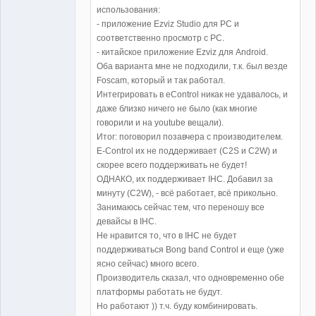
использования:
- приложение Ezviz Studio для РС и
соответственно просмотр с РС.
- китайское приложение Ezviz для Android.
Оба варианта мне не подходили, т.к. был везде
Foscam, который и так работал.
Интегрировать в eControl никак не удавалось, и
даже близко ничего не было (как многие
говорили и на youtube вещали).
Итог: поговорил позавчера с производителем.
E-Control их не поддерживает (C2S и C2W) и
скорее всего поддерживать не будет!
ОДНАКО, их поддерживает IHC. Добавил за
минуту (С2W), - всё работает, всё прикольно.
Занимаюсь сейчас тем, что переношу все
девайсы в IHC.
Не нравится то, что в IHC не будет
поддерживаться Bong band Control и еще (уже
ясно сейчас) много всего.
Производитель сказал, что одновременно обе
платформы работать не будут.
Но работают )) т.ч. буду комбинировать.