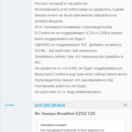
Foscam, который и так работал.
Интегрировать в eControl никак не удавалось, и даже
близко ничего не было (как многие говорили и на
youtube вещали).
Итог: поговорил позавчера с производителем.
E-Control их не поддерживает (C2S и C2W) и скорее
всего поддерживать не будет!
ОДНАКО, их поддерживает IHC. Добавил за минуту
(С2W), - всё работает, всё прикольно.
Занимаюсь сейчас тем, что переношу все девайсы в
IHC.
Не нравится то, что в IHC не будет поддерживаться
Bong band Control и еще (уже ясно сейчас) много всего.
Производитель сказал, что одновременно обе
платформы работать не будут.
Но работают )) т.ч. буду комбинировать.
10-07-2017 09:35:03
29
crusader
Участники
Re: Камера Broadlink EZVIZ C2S
Неактивен
simulacra пишет:
На предварительном этапе варианты