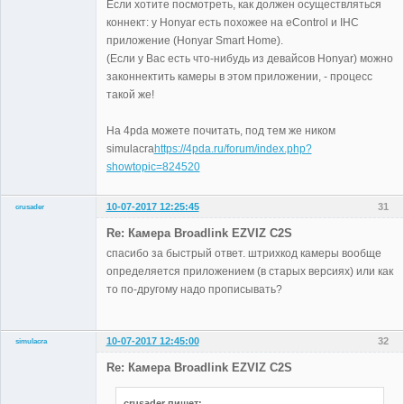
Если хотите посмотреть, как должен осуществляться
коннект: у Honyar есть похожее на eControl и IHC
приложение (Honyar Smart Home).
(Если у Вас есть что-нибудь из девайсов Honyar) можно
законнектить камеры в этом приложении, - процесс
такой же!
На 4pda можете почитать, под тем же ником
simulacra
https://4pda.ru/forum/index.php?
showtopic=824520
10-07-2017 12:25:45
31
crusader
Участники
Re: Камера Broadlink EZVIZ C2S
Неактивен
спасибо за быстрый ответ. штрихкод камеры вообще
определяется приложением (в старых версиях) или как
то по-другому надо прописывать?
10-07-2017 12:45:00
32
simulacra
Участники
Re: Камера Broadlink EZVIZ C2S
Неактивен
crusader пишет: