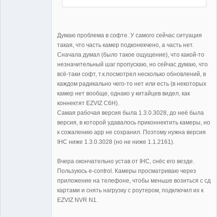
Думаю проблема в софте. У самого сейчас ситуация
такая, что часть камер подконекчено, а часть нет.
Сначала думал (было такое ощущение), что какой-то
незначительный шаг пропускаю, но сейчас думаю, что
всё-таки софт, т.к.посмотрел несколько обновлений, в
каждом радикально чего-то нет или есть (в некоторых
камер нет вообще, однако у китайцев видел, как
коннектят EZVIZ C6H).
Самая рабочая версия была 1.3.0.3028, до неё была
версия, в которой удавалось приконнектить камеры, но
к сожалению арр не сохранил. Поэтому нужна версия
IHC ниже 1.3.0.3028 (но не ниже 1.1.2161).
Вчера окончательно устав от IHC, снёс его везде.
Пользуюсь e-control. Камеры просматриваю через
приложение на телефоне, чтобы меньше возиться с сд
картами и снять нагрузку с роутером, подключил их к
EZVIZ NVR N1.