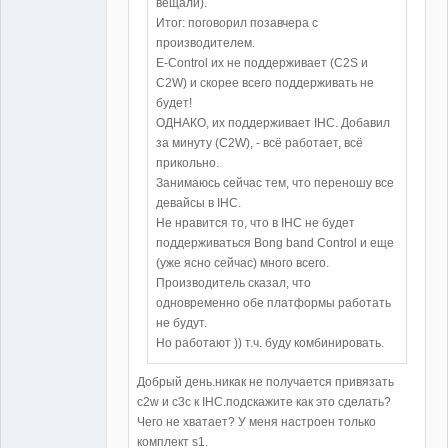
вещали).
Итог: поговорил позавчера с
производителем.
E-Control их не поддерживает (C2S и
C2W) и скорее всего поддерживать не
будет!
ОДНАКО, их поддерживает IHC. Добавил
за минуту (С2W), - всё работает, всё
прикольно.
Занимаюсь сейчас тем, что переношу все
девайсы в IHC.
Не нравится то, что в IHC не будет
поддерживаться Bong band Control и еще
(уже ясно сейчас) много всего.
Производитель сказал, что
одновременно обе платформы работать
не будут.
Но работают )) т.ч. буду комбинировать.
Добрый день.никак не получается привязать
c2w и c3c к IHC.подскажите как это сделать?
Чего не хватает? У меня настроен только
комплект s1.