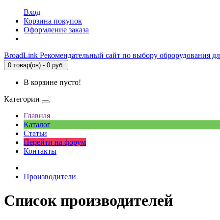
Вход
Корзина покупок
Оформление заказа
BroadLink
Рекомендательный сайт по выбору оброрудования дл
0 товар(ов) - 0 руб.
В корзине пусто!
Категории
Главная
Каталог
Статьи
Перейти на форум
Контакты
Производители
Список производителей