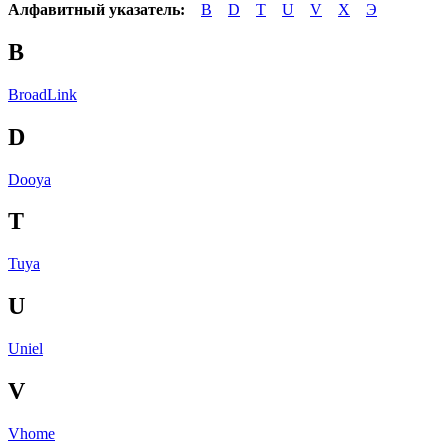
Алфавитный указатель:
B
D
T
U
V
X
Э
B
BroadLink
D
Dooya
T
Tuya
U
Uniel
V
Vhome