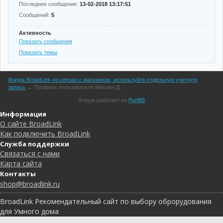
Последнее сообщение:
13-02-2018 13:17:51
Сообщений:
5
Активность
Показать сообщения
Показать темы
Форум BroadLink не связан с магазином, используйте отдельную учетную
запись
→
Профиль пользователя Михаил Д.
Форум работает на
PunBB
Информация
О сайте BroadLink
Как подключить BroadLink
Служба поддержки
Связаться с нами
Карта сайта
Контакты
shop@broadlink.ru
BroadLink Рекомендательный сайт по выбору оброрудования
для Умного дома