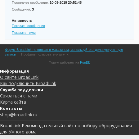
Последнее сообщение:
10-03-2019 20:52:45
Сообщений:
3
Активность
Показать сообщения
Показать темы
Форум BroadLink не связан с магазином, используйте отдельную учетную
запись
→
Профиль пользователя jury_k
Форум работает на
PunBB
Информация
О сайте BroadLink
Как подключить BroadLink
Служба поддержки
Связаться с нами
Карта сайта
Контакты
shop@broadlink.ru
BroadLink Рекомендательный сайт по выбору оброрудования
для Умного дома