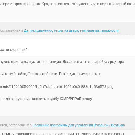
утере старая прошивка. Крч, весь смысл - это указать, что порт в который вотк
, оставленных в
Датчики движения, открытия двери, температуры, влажности
)
ах по скорости?
нужно приставку пустить напрямую. Делается это в настройках роутера:
ускаем "в обход" остальной сети. Выглядит примерно так
о надо в роутер установить службу
IGMP/PPPoE proxy
.
ветов, оставленных в
Сторонние программы для управления BroadLink / BestCon
)
DTEMP-2 (расширенная версия, с данными о температуре и влажности)