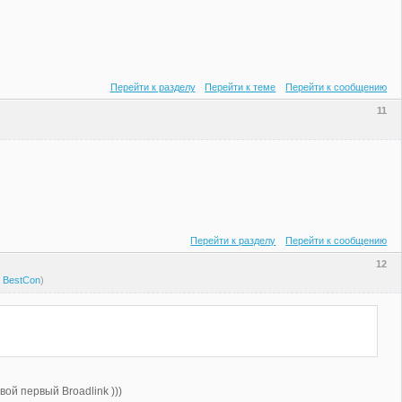
Перейти к разделу
Перейти к теме
Перейти к сообщению
11
Перейти к разделу
Перейти к сообщению
12
 BestCon
)
ой первый Broadlink )))