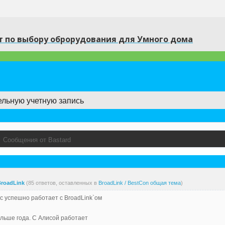
 по выбору оброрудования для Умного дома
ельную учетную запись
→
Сообщения от Bastard
roadLink
(85 ответов, оставленных в
BroadLink / BestCon общая тема
)
ic успешно работает с BroadLink`ом
льше года. С Алисой работает