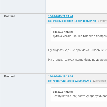
Bastard
13-03-2019 21:24:44
Re: Разные кнопки на вкл и выкл тв
(6 отве
dim2112 пишет:
Думаю можно. Нашел в папке с программ
Ну выдрать код - не проблема. Я вообще из
На старых телеках можно было по другому 
Bastard
13-03-2019 21:22:04
Re: Фонит динамик S2 SmartOne
(12 ответов
dim2112 пишет:
нет пунктов о iptv, поэтому продублиро