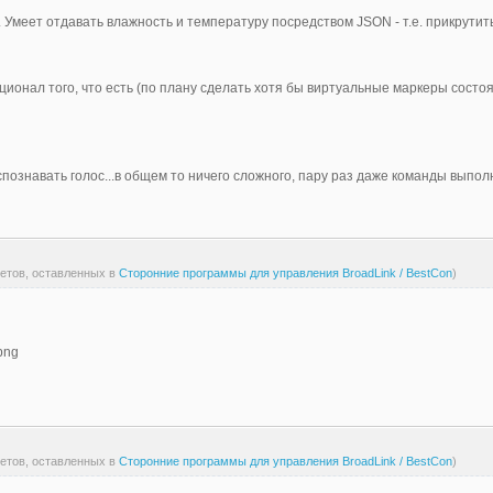
Умеет отдавать влажность и температуру посредством JSON - т.е. прикрутить 
кционал того, что есть (по плану сделать хотя бы виртуальные маркеры сост
спознавать голос...в общем то ничего сложного, пару раз даже команды выполн
ветов, оставленных в
Сторонние программы для управления BroadLink / BestCon
)
ветов, оставленных в
Сторонние программы для управления BroadLink / BestCon
)