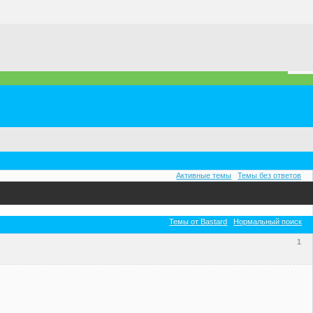
Активные темы
Темы без ответов
Темы от Bastard
Нормальный поиск
1