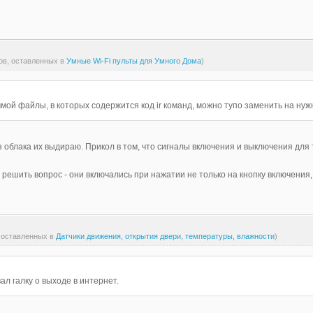
тов, оставленных в
Умные Wi-Fi пульты для Умного Дома
)
ой файлы, в которых содержится код ir команд, можно тупо заменить на нужны
 облака их выдираю. Прикол в том, что сигналы включения и выключения для те
решить вопрос - они включались при нажатии не только на кнопку включения, 
, оставленных в
Датчики движения, открытия двери, температуры, влажности
)
вал галку о выходе в интернет.