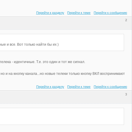
Перейти к разделу
Перейти к теме
Перейти к сообщению
2
е и все. Вот только найти бы их )
лека - идентичные. Т.е. это один и тот же сигнал.
но и на кнопку канала...но новые телеки только кнопку ВКЛ воспринимают
Перейти к разделу
Перейти к теме
Перейти к сообщению
3