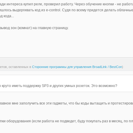
 Ради интереса купил реле, проверил работу. Через обучение кнопки - не работ
ишлось выдергивать код из e-control. Судя по всему придется делать облачны
 кода...
ывод зон (комнат) на главную страницу.
ветов, оставленных в
Сторонние программы для управления BroadLink / BestCon
)
 круто иметь поддержку SP3 и других умных розеток. Это возможно?
лавное мне заполучить все эти гаджеты, что бы коды вытащить и протестирова
пки оборудования (если работа не подведет, буду покупать раз в месяц, по 